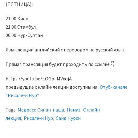
(ПЯТНИЦА) :
21:00 Киев
21:00 Стамбул
00:00 Нур-Султан
Язык лекции английский с переводом на русский язык.
Прямая трансляция будет проходить по ссылке 👇
https://youtu.be/EOGp_MVxojA
предыдущие онлайн-лекции доступны на
Ютуб-канале
“Рисале-и Нур”
Tags:
Медресе Синан-паша
,
Намаз
,
Онлайн-
лекция
,
Рисале-и Нур
,
Саид Нурси