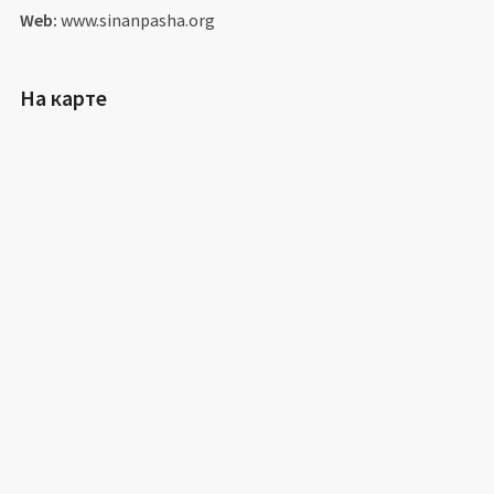
Web:
www.sinanpasha.org
На карте