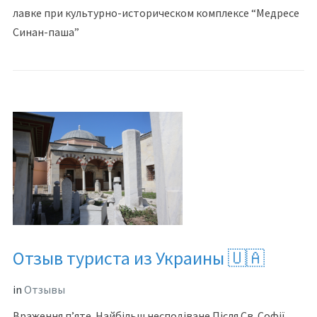
лавке при культурно-историческом комплексе “Медресе
Синан-паша”
Отзыв туриста из Украины 🇺🇦
in
Отзывы
Враження п’яте. Найбільш несподіване.Після Св. Софії