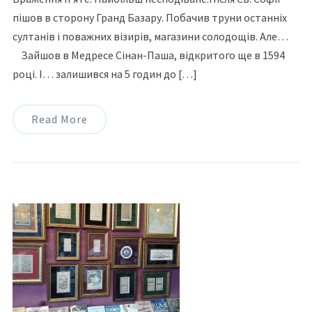
пішов в сторону Гранд Базару. Побачив труни останніх
султанів і поважних візирів, магазини солодощів. Але…
⠀Зайшов в Медресе Сінан-Паша, відкритого ще в 1594
році. І… залишився на 5 годин до […]
Read More